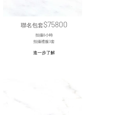
$75800
聯名包套
拍攝8小時
​拍攝禮服3套
進一步了解