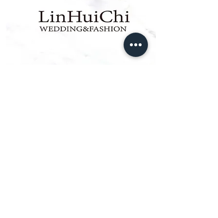
$59800
聯名包套
拍攝8小時
​拍攝禮服3套
進一步了解