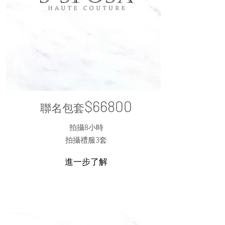
$66800
聯名包套
拍攝8
小時
​拍攝禮服3套
進一步了解